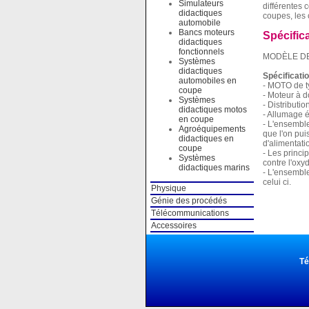
Simulateurs
différentes 
didactiques
coupes, les c
automobile
Bancs moteurs
Spécific
didactiques
fonctionnels
MODÈLE DE
Systèmes
didactiques
Spécificati
automobiles en
- MOTO de 
coupe
- Moteur à 
Systèmes
- Distributi
didactiques motos
- Allumage é
en coupe
- L'ensemble
Agroéquipements
que l'on pui
didactiques en
d'alimentatio
coupe
- Les princi
Systèmes
contre l'oxy
didactiques marins
- L'ensemble
celui ci.
Physique
Génie des procédés
Télécommunications
Accessoires
Té