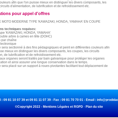
couleurs afin que l'on puisse mieux en distinguer les divers composants, les
ircuits d'alimentation, de lubrification et de refroidissement etc.
ations pour appel d'offres
 MOTO MODERNE TYPE 'KAWAZAKI, HONDA, YAMAHA' EN COUPE
ons techniques requises:
type 'KAWAZAKI, HONDA, YAMAHA'
double arbre à cames en tête (DOHC)
on par chaîne
lectronique
 sera sectionné à des fins pédagogiques et peint en différentes couleurs afin
sse mieux en distinguer les divers composants, les coupes, les circuits
n, de lubrification et de refroidissement etc.
paux organes seront traités par bain galvanique pour protéger les organes
dation et ainsi assurer une longue conservation dans le temps.
 sera placé sur un support à roues pivotantes facilitant tout déplacement de
l : 09 81 10 07 39 et 09 81 11 07 39 - Fax : 09 81 70 70 01 - Email :
info@prodidac
©Copyright 2022 - Mentions Légales et RGPD
-
Plan du site