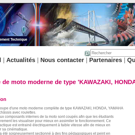
l
|
Actualités
|
Nous contacter
|
Partenaires
|
Qu
 de moto moderne de type 'KAWAZAKI, HONDA
ion
coupe d'une moto moderne complète de type KAWAZAKI, HONDA, YAMAHA
hâssis avec roulettes.
ux composants internes de la moto sont coupés afin que les étudiants
irement les visualiser pour mieux en assimiler le fonctionnement. Ce
ctique est entrainé électriquement à faible vitesse afin de mieux en
 sa cinématique.
a été soigneusement sectionné à des fins pédagogiques et peint en