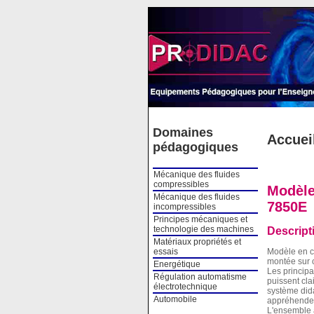
Cookies management panel
Domaines
Accuei
pédagogiques
Mécanique des fluides
compressibles
Modèle
Mécanique des fluides
7850E
incompressibles
Principes mécaniques et
technologie des machines
Descript
Matériaux propriétés et
essais
Modèle en 
montée sur c
Energétique
Les principa
Régulation automatisme
puissent cla
électrotechnique
système dida
Automobile
appréhender
L'ensemble 