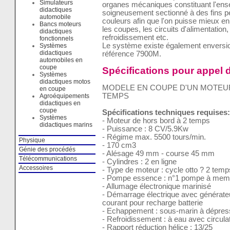
Simulateurs
organes mécaniques constituant l'ens
didactiques
soigneusement sectionné à des fins pé
automobile
couleurs afin que l'on puisse mieux en
Bancs moteurs
les coupes, les circuits d'alimentation, 
didactiques
refroidissement etc.
fonctionnels
Le système existe également enversio
Systèmes
didactiques
référence 7900M.
automobiles en
coupe
Spécifications pour appel d
Systèmes
didactiques motos
MODELE EN COUPE D'UN MOTEUR
en coupe
TEMPS
Agroéquipements
didactiques en
coupe
Spécifications techniques requises:
Systèmes
- Moteur de hors bord à 2 temps
didactiques marins
- Puissance : 8 CV/5.9Kw
- Régime max. 5500 tours/min.
Physique
- 170 cm3
Génie des procédés
- Alésage 49 mm - course 45 mm
Télécommunications
- Cylindres : 2 en ligne
Accessoires
- Type de moteur : cycle otto ? 2 temp
- Pompe essence : n°1 pompe à memb
- Allumage électronique marinisé
- Démarrage électrique avec générateu
courant pour recharge batterie
- Echappement : sous-marin à dépress
- Refroidissement : à eau avec circul
- Rapport réduction hélice : 13/25