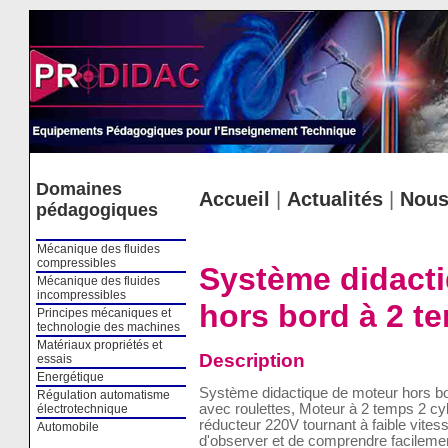
Cookies management panel
Domaines
Accueil
|
Actualités
|
Nous
pédagogiques
Mécanique des fluides
compressibles
Système didact
Mécanique des fluides
incompressibles
hors bord à 2 t
Principes mécaniques et
technologie des machines
Matériaux propriétés et
Description
essais
Energétique
Système didactique de moteur hors b
Régulation automatisme
avec roulettes, Moteur à 2 temps 2 cy
électrotechnique
réducteur 220V tournant à faible vitess
Automobile
d'observer et de comprendre facilemen