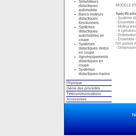
Simulateurs
MODELE EN
didactiques
automobile
Spécificati
Bancs moteurs
- Système d
didactiques
- Ensemble 
fonctionnels
- Moteur es
Systèmes
- 4 cylindres
didactiques
- Distributi
automobiles en
- Ensemble s
coupe
l'on puisse 
Systèmes
- Dimensions
didactiques motos
en coupe
Agroéquipements
didactiques en
coupe
Systèmes
didactiques marins
Physique
Génie des procédés
Télécommunications
Accessoires
Té