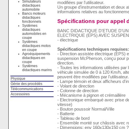
Simulateurs
modifiées par l'utilisateur.
didactiques
Un groupe d'instrumentation et deux af
automobile
informations relatives au fonctionneme
Bancs moteurs
didactiques
Spécifications pour appel d
fonctionnels
Systèmes
didactiques
BANC DIDACTIQUE D'ETUDE D'UN
automobiles en
ELECTRIQUE (EPS) AVEC SUSPENSION
coupe
- électrique
Systèmes
didactiques motos
Spécifications techniques requises:
en coupe
- Direction assistée électrique (EPS) 
Agroéquipements
didactiques en
suspension McPherson, conçu pour per
coupe
direction.
Systèmes
- Toutes les informations utilisées par
didactiques marins
véhicule simulée de 0 à 120 Km/h, altern
peuvent être modifiées par l'utilisateur.
Physique
- Lampe témoin et deux afficheurs d'in
Génie des procédés
- Volant de direction
Télécommunications
- Colonne de direction
Accessoires
- Mécanisme à pignon et crémaillère
- Electronique embarqué avec prise d
vitesse)
- Bouton poussoir Normal/Ville
- Batterie
- Tableau de bord
- Ensemble monté sur châssis avec ro
- Dimensions: env 160x130x150 cm ? 