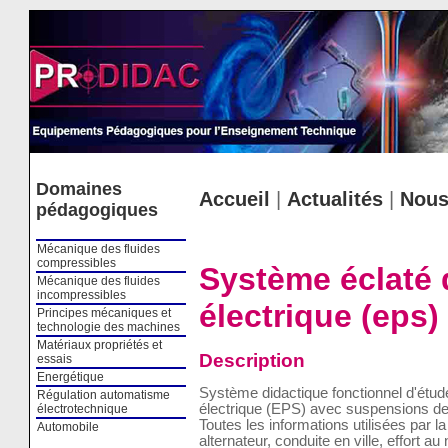
Cookies management panel
Domaines
Accueil
|
Actualités
|
Nous
pédagogiques
Mécanique des fluides
compressibles
Système éclaté 
Mécanique des fluides
incompressibles
électrique (eps
Principes mécaniques et
technologie des machines
Matériaux propriétés et
Description
essais
Energétique
Système didactique fonctionnel d'étude
Régulation automatisme
électrique (EPS) avec suspensions d
électrotechnique
Toutes les informations utilisées par la
Automobile
alternateur, conduite en ville, effort au