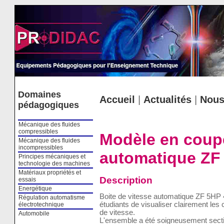
Cookies management panel
Domaines
Accueil
|
Actualités
|
Nous
pédagogiques
Mécanique des fluides
compressibles
Modèle en coup
Mécanique des fluides
incompressibles
automatique ZF
Principes mécaniques et
technologie des machines
Matériaux propriétés et
Description
essais
Energétique
Boite de vitesse automatique ZF 5HP
Régulation automatisme
étudiants de visualiser clairement le
électrotechnique
de vitesse.
Automobile
L'ensemble a été soigneusement secti