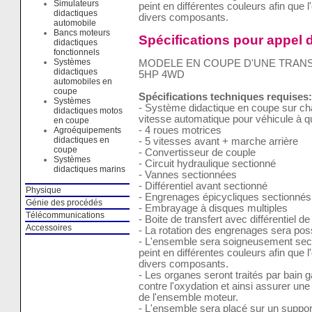
Simulateurs
peint en différentes couleurs afin que 
didactiques
divers composants.
automobile
Bancs moteurs
Spécifications pour appel d
didactiques
fonctionnels
Systèmes
MODELE EN COUPE D'UNE TRANS
didactiques
5HP 4WD
automobiles en
coupe
Spécifications techniques requises:
Systèmes
- Système didactique en coupe sur châ
didactiques motos
vitesse automatique pour véhicule à q
en coupe
- 4 roues motrices
Agroéquipements
didactiques en
- 5 vitesses avant + marche arrière
coupe
- Convertisseur de couple
Systèmes
- Circuit hydraulique sectionné
didactiques marins
- Vannes sectionnées
- Différentiel avant sectionné
Physique
- Engrenages épicycliques sectionnés
Génie des procédés
- Embrayage à disques multiples
Télécommunications
- Boite de transfert avec différentiel d
Accessoires
- La rotation des engrenages sera pos
- L'ensemble sera soigneusement sect
peint en différentes couleurs afin que 
divers composants.
- Les organes seront traités par bain 
contre l'oxydation et ainsi assurer un
de l'ensemble moteur.
- L'ensemble sera placé sur un suppor