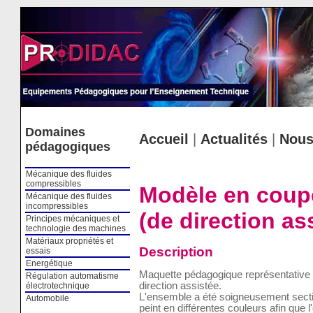
Cookies management panel
Domaines
Accueil
|
Actualités
|
Nous
pédagogiques
Mécanique des fluides
compressibles
Modèle en coupe
Mécanique des fluides
incompressibles
(de direction as
Principes mécaniques et
technologie des machines
Matériaux propriétés et
Description
essais
Energétique
Maquette pédagogique représentative 
Régulation automatisme
direction assistée.
électrotechnique
L'ensemble a été soigneusement secti
Automobile
peint en différentes couleurs afin que 