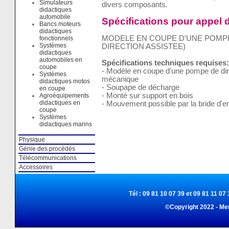
Simulateurs
divers composants.
didactiques
automobile
Spécifications pour appel d
Bancs moteurs
didactiques
MODELE EN COUPE D'UNE POMPE 
fonctionnels
Systèmes
DIRECTION ASSISTEE)
didactiques
automobiles en
Spécifications techniques requises:
coupe
- Modèle en coupe d'une pompe de dir
Systèmes
mécanique
didactiques motos
- Soupape de décharge
en coupe
- Monté sur support en bois
Agroéquipements
didactiques en
- Mouvement possible par la bride d'en
coupe
Systèmes
didactiques marins
Physique
Génie des procédés
Télécommunications
Accessoires
Tél : 09 81 10 07 39 et 09 81 11 07 
©Copyright 2022 - Me