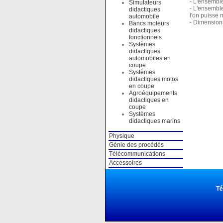
- L'ensembl
Simulateurs
- L'ensembl
didactiques
l'on puisse 
automobile
- Dimension
Bancs moteurs
didactiques
fonctionnels
Systèmes
didactiques
automobiles en
coupe
Systèmes
didactiques motos
en coupe
Agroéquipements
didactiques en
coupe
Systèmes
didactiques marins
Physique
Génie des procédés
Télécommunications
Accessoires
Té