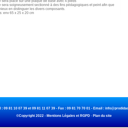
e sera placé sur une plaque de base avec 4 pieds
e sera soigneusement sectionné à des fins pédagogiques et peint afin que
mieux en distinguer les divers composants.
s: env 65 x 25 x 20 cm
l : 09 81 10 07 39 et 09 81 11 07 39 - Fax : 09 81 70 70 01 - Email :
info@prodidac
©Copyright 2022 - Mentions Légales et RGPD
-
Plan du site