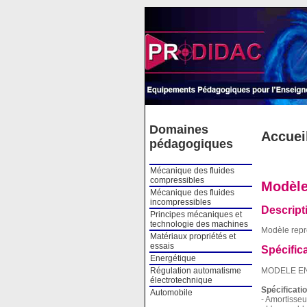
Cookies management panel
Domaines
Accuei
pédagogiques
Mécanique des fluides
compressibles
Modèle
Mécanique des fluides
incompressibles
Descript
Principes mécaniques et
technologie des machines
Modèle repr
Matériaux propriétés et
essais
Spécific
Energétique
MODELE E
Régulation automatisme
électrotechnique
Spécificati
Automobile
- Amortisse