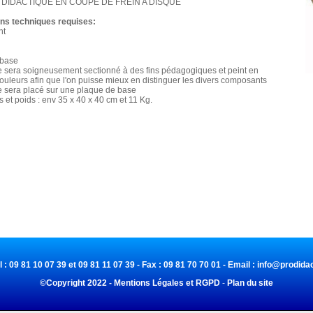
DIDACTIQUE EN COUPE DE FREIN A DISQUE
ons techniques requises:
nt
 base
e sera soigneusement sectionné à des fins pédagogiques et peint en
couleurs afin que l'on puisse mieux en distinguer les divers composants
e sera placé sur une plaque de base
 et poids : env 35 x 40 x 40 cm et 11 Kg.
l : 09 81 10 07 39 et 09 81 11 07 39 - Fax : 09 81 70 70 01 - Email :
info@prodidac
©Copyright 2022 - Mentions Légales et RGPD
-
Plan du site