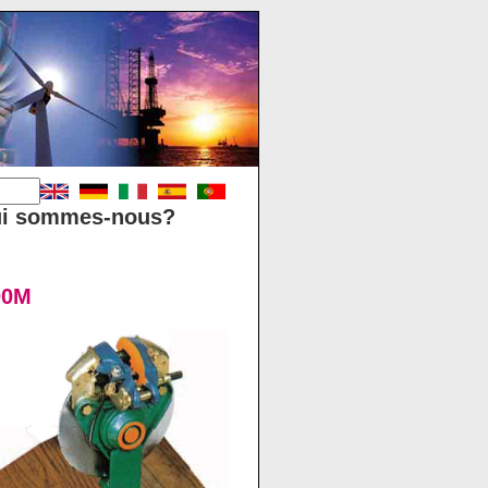
i sommes-nous?
00M