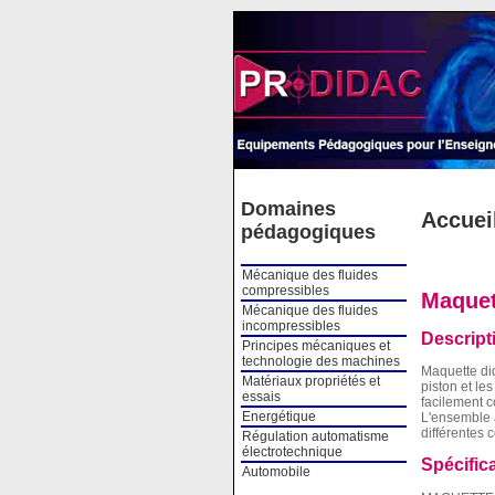
Cookies management panel
Domaines
Accuei
pédagogiques
Mécanique des fluides
compressibles
Maquet
Mécanique des fluides
incompressibles
Descript
Principes mécaniques et
technologie des machines
Maquette did
Matériaux propriétés et
piston et le
essais
facilement c
Energétique
L'ensemble 
différentes 
Régulation automatisme
électrotechnique
Spécific
Automobile