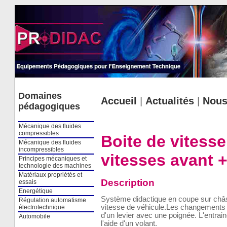
Cookies management panel
Domaines
Accueil
|
Actualités
|
Nous
pédagogiques
Mécanique des fluides
compressibles
Boite de vitess
Mécanique des fluides
incompressibles
vitesses avant +
Principes mécaniques et
technologie des machines
Matériaux propriétés et
Description
essais
Energétique
Système didactique en coupe sur châss
Régulation automatisme
vitesse de véhicule.Les changements d
électrotechnique
d'un levier avec une poignée. L'entra
Automobile
l'aide d'un volant.