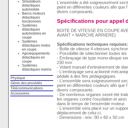
Simulateurs
L'ensemble a été soigneusement secti
didactiques
peint en différentes couleurs afin que 
automobile
divers composants.
Bancs moteurs
didactiques
Spécifications pour appel d
fonctionnels
Systèmes
didactiques
BOITE DE VITESSE EN COUPE AV
automobiles en
AVANT + MARCHE ARRIERE)
coupe
Systèmes
Spécifications techniques requises:
didactiques motos
- Boîte de vitesse 4 vitesses synchro
en coupe
- Possibilité de sélectionner toutes les
Agroéquipements
didactiques en
- Embrayage de type mono-disque sec 
coupe
230 mm
Systèmes
- Volant manuel d'entrainement de d
didactiques marins
- L'embrayage sera actionné mécaniqu
pédale à des fins pédagogiques
Physique
- L'ensemble sera soigneusement sect
Génie des procédés
peint en différentes couleurs afin que 
Télécommunications
divers composants.
Accessoires
- De nombreux organes seont été trait
les organes contre l'oxydation et ains
dans le temps de l'ensemble moteur.
- L'ensemble sera placé sur un support 
déplacement de celui ci.
- Dimensions : env :90 x 60 x 50 cm