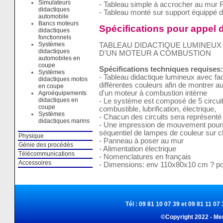
Simulateurs
- Tableau simple à accrocher au mur 
didactiques
- Tableau monté sur support équippé d
automobile
Bancs moteurs
Spécifications pour appel d
didactiques
fonctionnels
Systèmes
TABLEAU DIDACTIQUE LUMINEUX
didactiques
D'UN MOTEUR A COMBUSTION
automobiles en
coupe
Spécifications techniques requises:
Systèmes
- Tableau didactique lumineux avec fac
didactiques motos
différentes couleurs afin de montrer au
en coupe
d'un moteur à combustion intèrne
Agroéquipements
didactiques en
- Le système est composé de 5 circuits
coupe
combustible, lubrification, électrique,
Systèmes
- Chacun des circuits sera représenté 
didactiques marins
- Une impression de mouvement pourra
séquentiel de lampes de couleur sur c
Physique
- Panneau à poser au mur
Génie des procédés
- Alimentation électrique
Télécommunications
- Nomenclatures en français
Accessoires
- Dimensions: env 110x80x10 cm ? po
Tél : 09 81 10 07 39 et 09 81 11 07 
©Copyright 2022 - Me