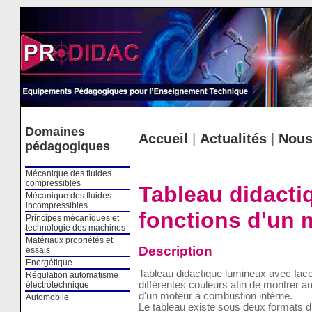
Cookies management panel
Domaines
Accueil
|
Actualités
|
Nous
pédagogiques
Mécanique des fluides
compressibles
Tableau didacti
Mécanique des fluides
incompressibles
fonctions d'un 
Principes mécaniques et
technologie des machines
Matériaux propriétés et
Description
essais
Energétique
Tableau didactique lumineux avec face
Régulation automatisme
différentes couleurs afin de montrer au
électrotechnique
d'un moteur à combustion intèrne.
Automobile
Le tableau existe sous deux formats di