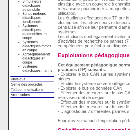
Simulateurs
plastique avec un couvercle à charnièr
didactiques
mécanisme pour incliner la maquette ver
automobile
utilisation.
Bancs moteurs
didactiques
Les étudiants effectuent des TP sur l
fonctionnels
électriques, les rétroviseurs extérieurs
Systèmes
centralisé afin de leur permettre d'am
didactiques
systèmes.
automobiles en
Les étudiants sont également invités à
coupe
d'activités de recherche de pannes (7 
Systèmes
compétences pour établir un diagnost
didactiques motos
en coupe
Exploitations pédagogique
Agroéquipements
didactiques en
coupe
Cet équipement pédagogique permet 
Systèmes
pratiques (TP) suivants:
didactiques marins
- Explorer le bus CAN sur les systèmes
sièges
Physique
- Étudier le système de verrouillage c
Génie des procédés
- Explorer le bus de données CAN
Télécommunications
- Effectuer des mesures sur le bus C
Accessoires
rétroviseurs et de sièges
- Effectuer des mesures sur le système
- Effectuer des mesures sur le bus 
- Diagnostiquer 7 différentes pannes su
Fourni avec manuel d'exploitation pé
Spécifications pour appel d