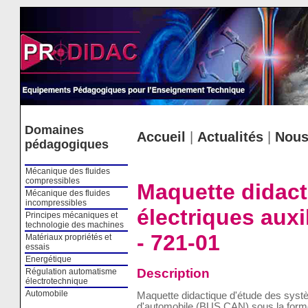
Cookies management panel
Domaines
Accueil
|
Actualités
|
Nous
pédagogiques
Mécanique des fluides
compressibles
Maquette didact
Mécanique des fluides
incompressibles
électriques aux
Principes mécaniques et
technologie des machines
- 721-01
Matériaux propriétés et
essais
Energétique
Description
Régulation automatisme
électrotechnique
Automobile
Maquette didactique d'étude des systè
d'automobile (BUS CAN) sous la forme