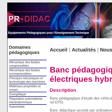
Cookies management panel
Domaines
Accueil
|
Actualités
|
Nous
pédagogiques
Mécanique des fluides
compressibles
Banc pédagogiq
Mécanique des fluides
incompressibles
électriques hybr
Principes mécaniques et
technologie des machines
Matériaux propriétés et
Description
essais
Energétique
Banc pédagogique d'étude des véhicul
Régulation automatisme
ref EP5)
électrotechnique
Automobile
Banc didactique assisté par ordinateu