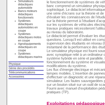
Simulateurs
le fonctionnement de systèmes de véhi
didactiques
banc comprend un simulateur physique 
automobile
sophistiqué. Le didacticiel informatiqu
Bancs moteurs
une série d'écrans sur la théorie et de
didactiques
d'évaluer les connaissances de l'étudia
fonctionnels
sur la théorie permet à l'étudiant d'ac
Systèmes
didactiques
sur les systèmes de véhicules électri
automobiles en
travaux pratiques nécessiteront l'utili
coupe
au niveau du laboratoire.
Systèmes
Le didacticiel permet d'évaluer les étu
didactiques motos
questions. Lorsqu'il est utilisé en c
en coupe
supervision des étudiants en réseau (C
Agroéquipements
instantané de la performance des étud
didactiques en
coupe
Le simulateur physique est fourni sou
Systèmes
avec synoptique relié à un ordinateur 
didactiques marins
système hybride en série et parallèle. 
fonctionnement du système et visualis
Physique
modifications du système.
Génie des procédés
Les flux d'énergie électrique et mécani
Télécommunications
lampes mobiles. L'insertion de pannes 
Accessoires
d'effectuer un diagnostic et une répar
simulateur. Les fautes sauvegardées 
sur un bouton situé sur un outil de sca
Fourni avec manuel d'exploitation pé
pratiques (TP).
Exploitations pédagogique