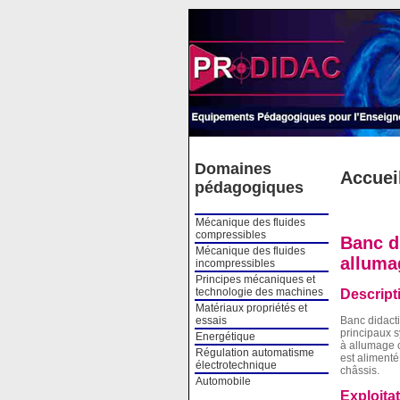
Cookies management panel
Domaines
Accuei
pédagogiques
Mécanique des fluides
compressibles
Banc d
Mécanique des fluides
alluma
incompressibles
Principes mécaniques et
technologie des machines
Descript
Matériaux propriétés et
essais
Banc didacti
principaux s
Energétique
à allumage 
Régulation automatisme
est alimenté
électrotechnique
châssis.
Automobile
Exploita