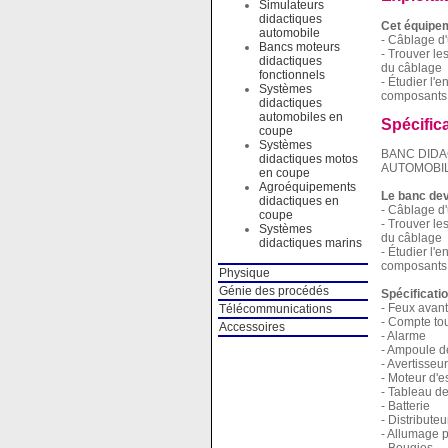
Simulateurs
didactiques
Cet équipem
automobile
- Câblage d'
Bancs moteurs
- Trouver le
didactiques
du câblage
fonctionnels
- Étudier l'
Systèmes
composants
didactiques
automobiles en
Spécific
coupe
Systèmes
BANC DIDA
didactiques motos
AUTOMOBIL
en coupe
Agroéquipements
Le banc dev
didactiques en
- Câblage d'
coupe
- Trouver le
Systèmes
du câblage
didactiques marins
- Étudier l'
composants
Physique
Génie des procédés
Spécificati
- Feux avant 
Télécommunications
- Compte to
Accessoires
- Alarme
- Ampoule de
- Avertisseu
- Moteur d'e
- Tableau d
- Batterie
- Distributeu
- Allumage p