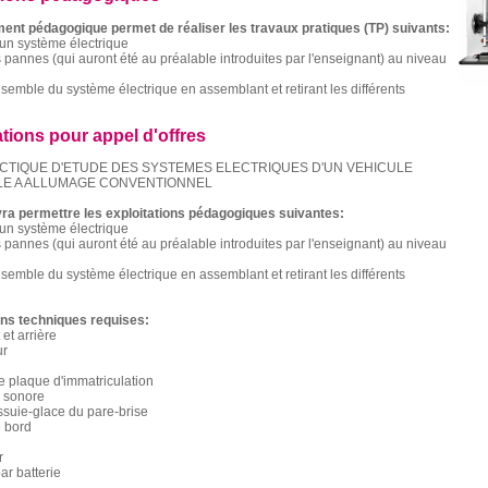
ent pédagogique permet de réaliser les travaux pratiques (TP) suivants:
un système électrique
s pannes (qui auront été au préalable introduites par l'enseignant) au niveau
ensemble du système électrique en assemblant et retirant les différents
ations pour appel d'offres
CTIQUE D'ETUDE DES SYSTEMES ELECTRIQUES D'UN VEHICULE
E A ALLUMAGE CONVENTIONNEL
ra permettre les exploitations pédagogiques suivantes:
un système électrique
s pannes (qui auront été au préalable introduites par l'enseignant) au niveau
ensemble du système électrique en assemblant et retirant les différents
ons techniques requises:
et arrière
ur
 plaque d'immatriculation
r sonore
ssuie-glace du pare-brise
e bord
r
ar batterie