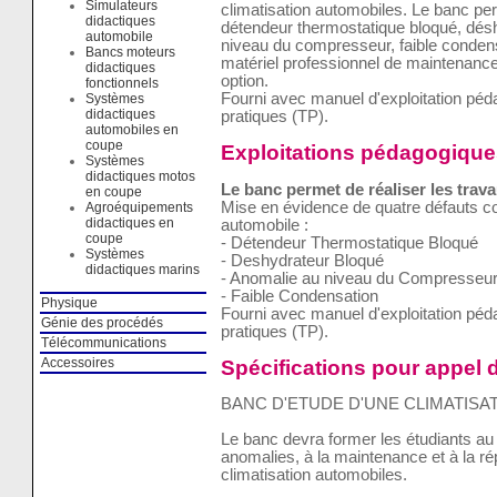
Simulateurs
climatisation automobiles. Le banc pe
didactiques
détendeur thermostatique bloqué, dés
automobile
niveau du compresseur, faible condensa
Bancs moteurs
matériel professionnel de maintenance 
didactiques
option.
fonctionnels
Fourni avec manuel d'exploitation pé
Systèmes
didactiques
pratiques (TP).
automobiles en
coupe
Exploitations pédagogique
Systèmes
didactiques motos
Le banc permet de réaliser les trava
en coupe
Mise en évidence de quatre défauts co
Agroéquipements
didactiques en
automobile :
coupe
- Détendeur Thermostatique Bloqué
Systèmes
- Deshydrateur Bloqué
didactiques marins
- Anomalie au niveau du Compresseu
- Faible Condensation
Physique
Fourni avec manuel d'exploitation pé
Génie des procédés
pratiques (TP).
Télécommunications
Spécifications pour appel d
Accessoires
BANC D'ETUDE D'UNE CLIMATISA
Le banc devra former les étudiants au 
anomalies, à la maintenance et à la r
climatisation automobiles.