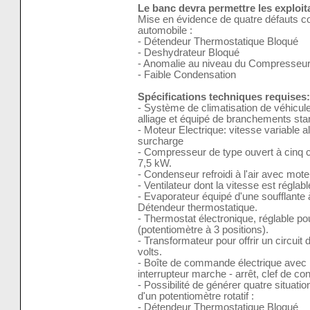
Le banc devra permettre les exploi
Mise en évidence de quatre défauts co
automobile :
- Détendeur Thermostatique Bloqué
- Deshydrateur Bloqué
- Anomalie au niveau du Compresseu
- Faible Condensation
Spécifications techniques requises:
- Système de climatisation de véhicu
alliage et équipé de branchements sta
- Moteur Electrique: vitesse variable a
surcharge
- Compresseur de type ouvert à cinq cy
7,5 kW.
- Condenseur refroidi à l'air avec mo
- Ventilateur dont la vitesse est réglab
- Evaporateur équipé d'une soufflante 
Détendeur thermostatique.
- Thermostat électronique, réglable po
(potentiomètre à 3 positions).
- Transformateur pour offrir un circu
volts.
- Boîte de commande électrique avec b
interrupteur marche - arrêt, clef de con
- Possibilité de générer quatre situati
d'un potentiomètre rotatif :
- Détendeur Thermostatique Bloqué