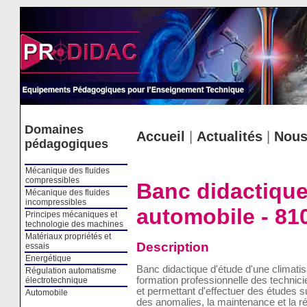
Cookies management panel
Domaines
Accueil
|
Actualités
|
Nous
pédagogiques
Mécanique des fluides
compressibles
Banc didactique
Mécanique des fluides
incompressibles
automobile - 81
Principes mécaniques et
technologie des machines
Matériaux propriétés et
Description
essais
Energétique
Banc didactique d'étude d'une climatis
Régulation automatisme
formation professionnelle des technic
électrotechnique
et permettant d'effectuer des études su
Automobile
des anomalies, la maintenance et la 