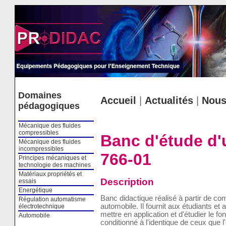
Cookies management panel
Domaines
Accueil
|
Actualités
|
Nous
pédagogiques
Mécanique des fluides
compressibles
Banc d'étude d'
Mécanique des fluides
incompressibles
766-01
Principes mécaniques et
technologie des machines
Matériaux propriétés et
Description
essais
Energétique
Banc didactique réalisé à partir de co
Régulation automatisme
automobile. Il fournit aux étudiants et
électrotechnique
mettre en application et d'étudier le f
Automobile
conditionné à l'identique de ceux que l