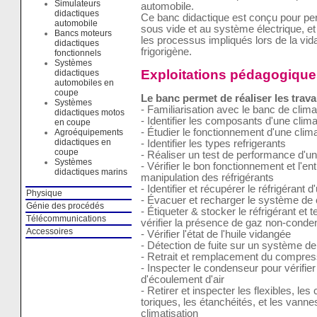
Simulateurs
automobile.
didactiques
Ce banc didactique est conçu pour perme
automobile
sous vide et au système électrique, 
Bancs moteurs
les processus impliqués lors de la vida
didactiques
frigorigène.
fonctionnels
Systèmes
Exploitations pédagogique
didactiques
automobiles en
coupe
Le banc permet de réaliser les trava
Systèmes
- Familiarisation avec le banc de clima
didactiques motos
- Identifier les composants d'une clima
en coupe
- Étudier le fonctionnement d'une clima
Agroéquipements
didactiques en
- Identifier les types refrigerants
coupe
- Réaliser un test de performance d'u
Systèmes
- Vérifier le bon fonctionnement et l'e
didactiques marins
manipulation des réfrigérants
- Identifier et récupérer le réfrigérant
Physique
- Évacuer et recharger le système de c
Génie des procédés
- Étiqueter & stocker le réfrigérant et t
Télécommunications
vérifier la présence de gaz non-cond
Accessoires
- Vérifier l'état de l'huile vidangée
- Détection de fuite sur un système de
- Retrait et remplacement du compress
- Inspecter le condenseur pour vérifier
d'écoulement d'air
- Retirer et inspecter les flexibles, les
toriques, les étanchéités, et les vann
climatisation