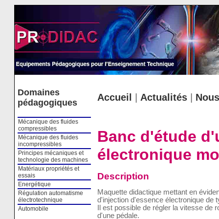
Cookies management panel
Domaines
Accueil
|
Actualités
|
Nous
pédagogiques
Mécanique des fluides
compressibles
Banc d'étude d'
Mécanique des fluides
incompressibles
électronique mo
Principes mécaniques et
technologie des machines
Matériaux propriétés et
Description
essais
Energétique
Maquette didactique mettant en évide
Régulation automatisme
d'injection d'essence électronique de
électrotechnique
Il est possible de régler la vitesse de r
Automobile
d'une pédale.