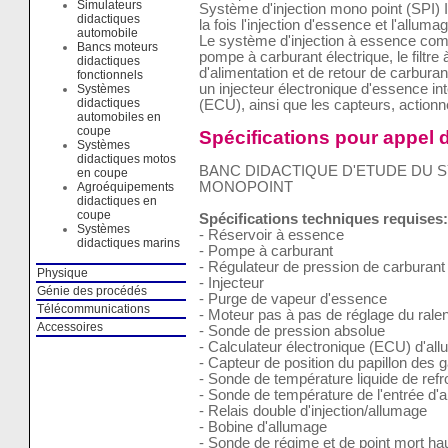
Simulateurs
Système d'injection mono point (SPI
didactiques
la fois l'injection d'essence et l'allumag
automobile
Le système d'injection à essence comp
Bancs moteurs
pompe à carburant électrique, le filtre 
didactiques
d'alimentation et de retour de carburan
fonctionnels
un injecteur électronique d'essence int
Systèmes
didactiques
(ECU), ainsi que les capteurs, actionn
automobiles en
coupe
Spécifications pour appel d
Systèmes
didactiques motos
BANC DIDACTIQUE D'ETUDE DU S
en coupe
MONOPOINT
Agroéquipements
didactiques en
coupe
Spécifications techniques requises:
Systèmes
- Réservoir à essence
didactiques marins
- Pompe à carburant
- Régulateur de pression de carburant
Physique
- Injecteur
Génie des procédés
- Purge de vapeur d'essence
Télécommunications
- Moteur pas à pas de réglage du ralen
Accessoires
- Sonde de pression absolue
- Calculateur électronique (ECU) d'allu
- Capteur de position du papillon des 
- Sonde de température liquide de ref
- Sonde de température de l'entrée d'a
- Relais double d'injection/allumage
- Bobine d'allumage
- Sonde de régime et de point mort ha