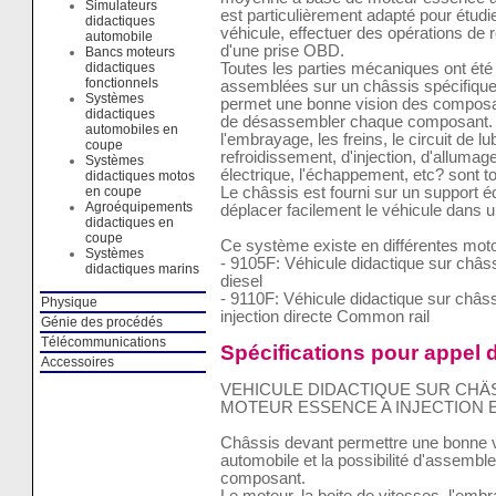
Simulateurs
est particulièrement adapté pour étud
didactiques
véhicule, effectuer des opérations de ré
automobile
d'une prise OBD.
Bancs moteurs
didactiques
Toutes les parties mécaniques ont ét
fonctionnels
assemblées sur un châssis spécifiquem
Systèmes
permet une bonne vision des composant
didactiques
de désassembler chaque composant. Le
automobiles en
l'embrayage, les freins, le circuit de lu
coupe
refroidissement, d'injection, d'alluma
Systèmes
électrique, l'échappement, etc? sont t
didactiques motos
en coupe
Le châssis est fourni sur un support éq
Agroéquipements
déplacer facilement le véhicule dans un
didactiques en
coupe
Ce système existe en différentes moto
Systèmes
- 9105F: Véhicule didactique sur châs
didactiques marins
diesel
- 9110F: Véhicule didactique sur châss
Physique
injection directe Common rail
Génie des procédés
Télécommunications
Spécifications pour appel d
Accessoires
VEHICULE DIDACTIQUE SUR CHÄ
MOTEUR ESSENCE A INJECTION 
Châssis devant permettre une bonne v
automobile et la possibilité d'assemb
composant.
Le moteur, la boite de vitesses, l'embra