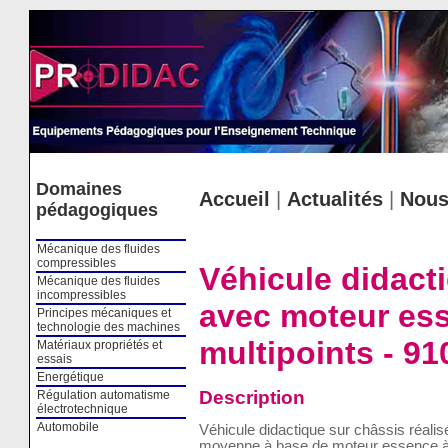
Cookies management panel
Domaines
Accueil
|
Actualités
|
Nous
pédagogiques
Mécanique des fluides
compressibles
Véhicule didact
Mécanique des fluides
incompressibles
avec moteur ess
Principes mécaniques et
technologie des machines
multipoints - 91
Matériaux propriétés et
essais
Energétique
Description
Régulation automatisme
électrotechnique
Automobile
Véhicule didactique sur châssis réalisé
moyenne à base de moteur essence à in