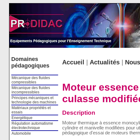
Cookies management panel
Domaines
Accueil
|
Actualités
|
Nous
pédagogiques
Mécanique des fluides
compressibles
Moteur essence
Mécanique des fluides
incompressibles
culasse modifié
Principes mécaniques et
technologie des machines
Matériaux propriétés et
Description
essais
Energétique
Moteur thermique à essence monocyli
Régulation automatisme
cylindre et manivelle modifiées pour ut
électrotechnique
pédagogique d'essai de moteurs ther
Automobile