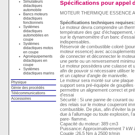
Simulateurs
Spécifications pour appel d
didactiques
automobile
MOTEUR THERMIQUE ESSENCE A
Bancs moteurs
didactiques
Spécifications techniques requises:
fonctionnels
Systèmes
Le moteur devra comprendre un therm
didactiques
température des gaz d'échappement, 
automobiles en
sur le dynamomètre d'un banc d'essai e
coupe
indispensables.
Systèmes
Réservoir de combustible coloré (pour 
didactiques motos
moteur essence) avec accouplements 
en coupe
de connecter et déconnecter le moteu
Agroéquipements
didactiques en
une perte ou un renversement minimu
coupe
Le moteur possèdera une culasse et un
Systèmes
afin de pouvoir si nécessaire utiliser 
didactiques marins
et un capteur d'angle de manivelle.
Le moteur sera monté sur une plaque s
Physique
support sera pré-équipée de goupilles 
Génie des procédés
permettre un alignement correct et p
Télécommunications
d'essai
Accessoires
Sécurité : Si une panne de courant ou 
des relais sur le moteur couperont im
combustible. De plus, afin d'éviter la
due à l'allumage ou toute explosion, l'
pare- flamme.
Capacité du moteur: 389 cm3
Puissance: Approximativement 7 kW à
Couple :26.5 Nm à 2500 tr/min