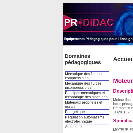
Cookies management panel
Domaines
Accuei
pédagogiques
Mécanique des fluides
compressibles
Moteur
Mécanique des fluides
incompressibles
Descript
Principes mécaniques et
technologie des machines
Moteur therm
Matériaux propriétés et
banc pédago
essais
Ce moteur e
Energétique
TD201ES
Régulation automatisme
Spécific
électrotechnique
Automobile
MOTEUR E