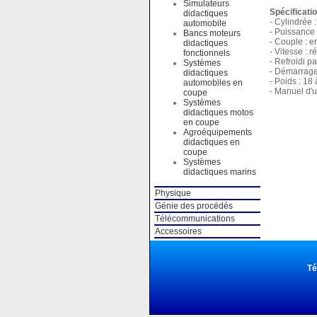
Simulateurs
Spécificati
didactiques
- Cylindrée 
automobile
- Puissance 
Bancs moteurs
- Couple : e
didactiques
- Vitesse : 
fonctionnels
- Refroidi pa
Systèmes
- Démarrage
didactiques
- Poids : 18
automobiles en
- Manuel d'u
coupe
Systèmes
didactiques motos
en coupe
Agroéquipements
didactiques en
coupe
Systèmes
didactiques marins
Physique
Génie des procédés
Télécommunications
Accessoires
Té