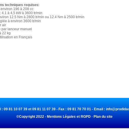
ons techniques requises:
: environ 196 à 208 cc
: 4.1 à 4,5 kW à 3600 tr/min
nviron 12.5 Nm à 2800 tr/min ou 12.4 Nm à 2500 tr/min
réglée à environ 3600 tr/min
r air
 par lanceur manuel
 à 22 kg
tilisation en Français
l : 09 81 10 07 39 et 09 81 11 07 39 - Fax : 09 81 70 70 01 - Email :
info@prodidac
©Copyright 2022 - Mentions Légales et RGPD
-
Plan du site