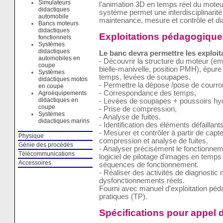
Simulateurs
l'animation 3D en temps réel du mote
didactiques
système permet une interdisciplinarité 
automobile
maintenance, mesure et contrôle et di
Bancs moteurs
didactiques
Exploitations pédagogique
fonctionnels
Systèmes
didactiques
Le banc devra permettre les exploi
automobiles en
- Découvrir la structure du moteur (em
coupe
bielle-manivelle, position PMH), épure
Systèmes
temps, levées de soupapes.
didactiques motos
- Permettre la dépose /pose de courro
en coupe
- Correspondance des temps,
Agroéquipements
didactiques en
- Levées de soupapes + poussoirs hyd
coupe
- Prise de compression,
Systèmes
- Analyse de fuites.
didactiques marins
- Identification des éléments défaillant
- Mesurer et contrôler à partir de capte
Physique
compression et analyse de fuites.
Génie des procédés
- Analyser précisément le fonctionneme
Télécommunications
logiciel de pilotage d'images en temp
Accessoires
séquences de fonctionnement.
- Réaliser des activités de diagnostic
dysfonctionnements réels.
Fourni avec manuel d'exploitation pé
pratiques (TP).
Spécifications pour appel d