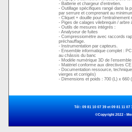
- Batterie et chargeur d'entretien.
- Outillage spécifiques rangé dans la pa
par serrure et comprenant au minimum
- Cliquet + douille pour l'entraînemen
- Piges de calages vilebrequin / arbre
- Outils de mesures intégrés :
- Analyseur de fuites
- Compressiomètre avec raccords rapid
préchauffage.
- Instrumentation par capteurs.
- Ensemble informatique complet : PC, 
au châssis du banc
- Modèle numérique 3D de l'ensemble
- Matériel conforme aux directives CE
- Documentation ressource, technique
vierges et corrigés)
- Dimensions et poids : 700 (L) x 660
Tél : 09 81 10 07 39 et 09 81 11 07 
©Copyright 2022 - Me