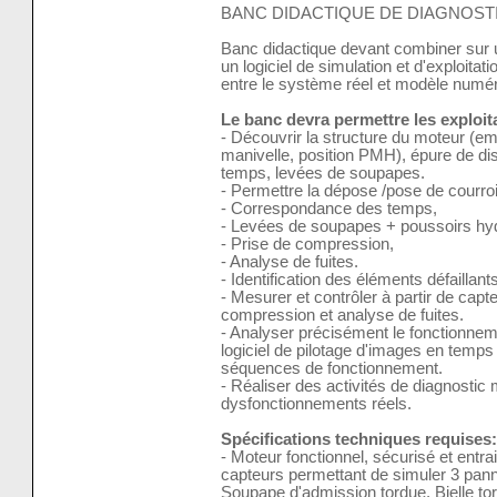
BANC DIDACTIQUE DE DIAGNOSTI
Banc didactique devant combiner sur 
un logiciel de simulation et d'exploitat
entre le système réel et modèle numé
Le banc devra permettre les exploi
- Découvrir la structure du moteur (emb
manivelle, position PMH), épure de di
temps, levées de soupapes.
- Permettre la dépose /pose de courro
- Correspondance des temps,
- Levées de soupapes + poussoirs hyd
- Prise de compression,
- Analyse de fuites.
- Identification des éléments défaillant
- Mesurer et contrôler à partir de capte
compression et analyse de fuites.
- Analyser précisément le fonctionneme
logiciel de pilotage d'images en temp
séquences de fonctionnement.
- Réaliser des activités de diagnostic
dysfonctionnements réels.
Spécifications techniques requises:
- Moteur fonctionnel, sécurisé et entr
capteurs permettant de simuler 3 pan
Soupape d'admission tordue, Bielle to