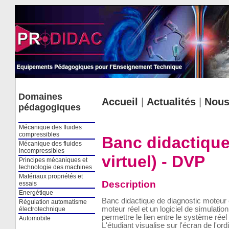
Cookies management panel
Domaines
Accueil
|
Actualités
|
Nous
pédagogiques
Mécanique des fluides
compressibles
Banc didactique 
Mécanique des fluides
incompressibles
virtuel) - DVP
Principes mécaniques et
technologie des machines
Matériaux propriétés et
Description
essais
Energétique
Banc didactique de diagnostic moteu
Régulation automatisme
moteur réel et un logiciel de simulatio
électrotechnique
permettre le lien entre le système rée
Automobile
L'étudiant visualise sur l'écran de l'o