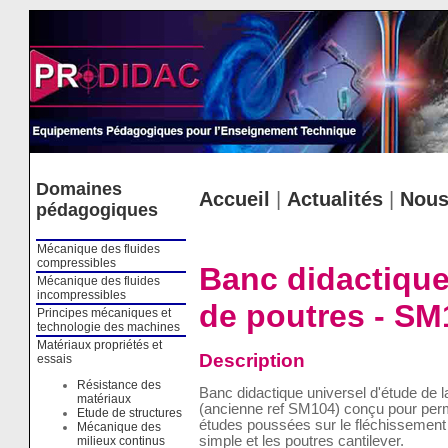
Cookies management panel
Domaines
Accueil
|
Actualités
|
Nous
pédagogiques
Mécanique des fluides
compressibles
Banc didactique 
Mécanique des fluides
incompressibles
de poutres - SM
Principes mécaniques et
technologie des machines
Matériaux propriétés et
Description
essais
Résistance des
Banc didactique universel d'étude de la
matériaux
(ancienne ref SM104) conçu pour perme
Etude de structures
études poussées sur le fléchissement 
Mécanique des
simple et les poutres cantilever.
milieux continus