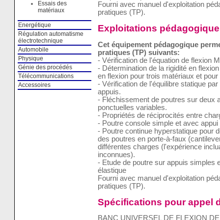
Essais des
Fourni avec manuel d'exploitation pé
matériaux
pratiques (TP).
Energétique
Exploitations pédagogique
Régulation automatisme
électrotechnique
Cet équipement pédagogique permet 
Automobile
pratiques (TP) suivants:
Physique
- Vérification de l'équation de flexion 
Génie des procédés
- Détermination de la rigidité en flexi
en flexion pour trois matériaux et pour
Télécommunications
- Vérification de l'équilibre statique p
Accessoires
appuis.
- Fléchissement de poutres sur deux 
ponctuelles variables.
- Propriétés de réciprocités entre char
- Poutre console simple et avec appu
- Poutre continue hyperstatique pour 
des poutres en porte-à-faux (cantileve
différentes charges (l'expérience incl
inconnues).
- Etude de poutre sur appuis simples e
élastique
Fourni avec manuel d'exploitation pé
pratiques (TP).
Spécifications pour appel d
BANC UNIVERSEL DE FLEXION D