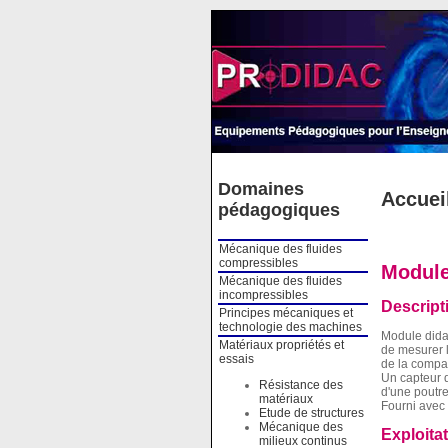
Cookies management panel
Domaines
Accuei
pédagogiques
Mécanique des fluides
compressibles
Module
Mécanique des fluides
incompressibles
Descript
Principes mécaniques et
technologie des machines
Module didac
Matériaux propriétés et
de mesurer l
essais
de la compar
Un capteur d
Résistance des
d'une poutre
matériaux
Fourni avec 
Etude de structures
Mécanique des
Exploita
milieux continus