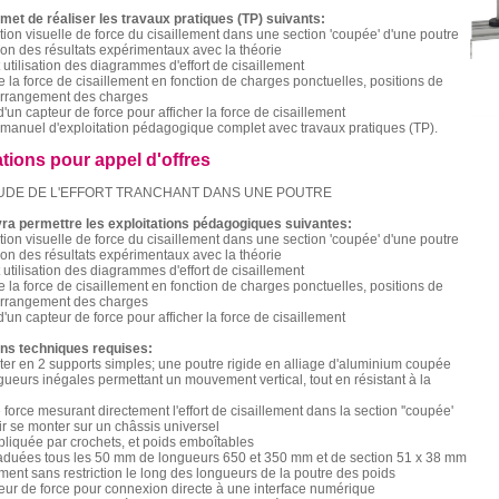
met de réaliser les travaux pratiques (TP) suivants:
ion visuelle de force du cisaillement dans une section 'coupée' d'une poutre
n des résultats expérimentaux avec la théorie
t utilisation des diagrammes d'effort de cisaillement
de la force de cisaillement en fonction de charges ponctuelles, positions de
arrangement des charges
 d'un capteur de force pour afficher la force de cisaillement
manuel d'exploitation pédagogique complet avec travaux pratiques (TP).
ations pour appel d'offres
UDE DE L'EFFORT TRANCHANT DANS UNE POUTRE
ra permettre les exploitations pédagogiques suivantes:
ion visuelle de force du cisaillement dans une section 'coupée' d'une poutre
n des résultats expérimentaux avec la théorie
t utilisation des diagrammes d'effort de cisaillement
de la force de cisaillement en fonction de charges ponctuelles, positions de
arrangement des charges
 d'un capteur de force pour afficher la force de cisaillement
ons techniques requises:
ster en 2 supports simples; une poutre rigide en alliage d'aluminium coupée
ueurs inégales permettant un mouvement vertical, tout en résistant à la
 force mesurant directement l'effort de cisaillement dans la section ''coupée'
ir se monter sur un châssis universel
liquée par crochets, et poids emboîtables
raduées tous les 50 mm de longueurs 650 et 350 mm et de section 51 x 38 mm
ment sans restriction le long des longueurs de la poutre des poids
teur de force pour connexion directe à une interface numérique