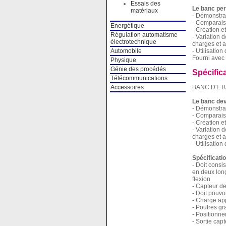
Essais des
Le banc per
matériaux
- Démonstrat
- Comparaiso
Energétique
- Création e
Régulation automatisme
- Variation 
électrotechnique
charges et 
- Utilisation
Automobile
Fourni avec 
Physique
Génie des procédés
Spécific
Télécommunications
Accessoires
BANC D'ET
Le banc dev
- Démonstrat
- Comparaiso
- Création e
- Variation 
charges et 
- Utilisation
Spécificati
- Doit consi
en deux long
flexion
- Capteur de
- Doit pouvo
- Charge app
- Poutres g
- Positionne
- Sortie cap