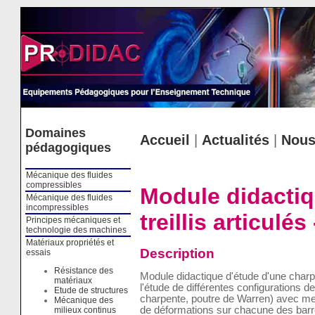
Cookies management panel
Domaines
Accueil
|
Actualités
|
Nous
pédagogiques
Mécanique des fluides
compressibles
Module didactiq
Mécanique des fluides
incompressibles
treillis articulé
Principes mécaniques et
technologie des machines
Matériaux propriétés et
Description
essais
Résistance des
Module didactique d'étude d'une charpen
matériaux
l'étude de différentes configurations de 
Etude de structures
charpente, poutre de Warren) avec me
Mécanique des
de déformations sur chacune des barre
milieux continus