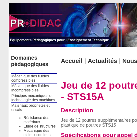
Cookies management panel
Domaines
Accueil
|
Actualités
|
Nous
pédagogiques
Mécanique des fluides
compressibles
Jeu de 12 poutr
Mécanique des fluides
incompressibles
- STS15A
Principes mécaniques et
technologie des machines
Matériaux propriétés et
Description
essais
Résistance des
Jeu de 12 poutres supplémentaires po
matériaux
plastique de poutres STS15
Etude de structures
Mécanique des
Spécifications pour appel d
milieux continus