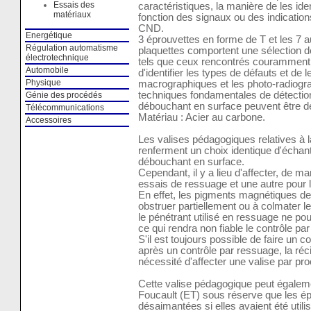
Essais des
caractéristiques, la manière de les ident
matériaux
fonction des signaux ou des indication
CND.
Energétique
3 éprouvettes en forme de T et les 7 
Régulation automatisme
plaquettes comportent une sélection 
électrotechnique
tels que ceux rencontrés couramment.
Automobile
d'identifier les types de défauts et d
Physique
macrographiques et les photo-radiogra
techniques fondamentales de détection 
Génie des procédés
débouchant en surface peuvent être d
Télécommunications
Matériau : Acier au carbone.
Accessoires
Les valises pédagogiques relatives à
renferment un choix identique d'échan
débouchant en surface.
Cependant, il y a lieu d'affecter, de ma
essais de ressuage et une autre pour
En effet, les pigments magnétiques de
obstruer partiellement ou à colmater l
le pénétrant utilisé en ressuage ne pou
ce qui rendra non fiable le contrôle pa
S'il est toujours possible de faire un 
après un contrôle par ressuage, la réci
nécessité d'affecter une valise par pro
Cette valise pédagogique peut égaleme
Foucault (ET) sous réserve que les ép
désaimantées si elles avaient été uti