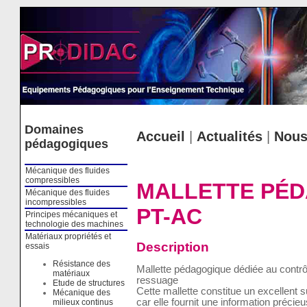
Cookies management panel
Domaines
Accueil
|
Actualités
|
Nous
pédagogiques
Mécanique des fluides
compressibles
MALLETTE PÉD
Mécanique des fluides
incompressibles
PT-AC
Principes mécaniques et
technologie des machines
Matériaux propriétés et
Description
essais
Résistance des
Mallette pédagogique dédiée au contrô
matériaux
ressuage
Etude de structures
Cette mallette constitue un excellent 
Mécanique des
car elle fournit une information précie
milieux continus