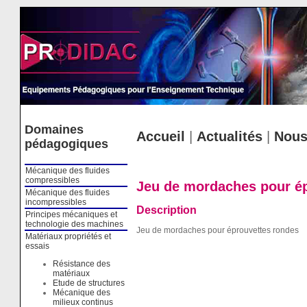
Cookies management panel
Domaines
Accueil
|
Actualités
|
Nous
pédagogiques
Mécanique des fluides
compressibles
Jeu de mordaches pour ép
Mécanique des fluides
incompressibles
Description
Principes mécaniques et
technologie des machines
Jeu de mordaches pour éprouvettes rondes
Matériaux propriétés et
essais
Résistance des
matériaux
Etude de structures
Mécanique des
milieux continus