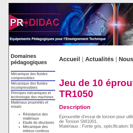
Cookies management panel
Domaines
Accueil
|
Actualités
|
Nous
pédagogiques
Mécanique des fluides
compressibles
Jeu de 10 éprouv
Mécanique des fluides
incompressibles
TR1050
Principes mécaniques et
technologie des machines
Matériaux propriétés et
Description
essais
Résistance des
Eprouvette d'essai de torsion pour uti
matériaux
de Torsion SM1001.
Etude de structures
Matériaux : Fonte gris, spécification: B
Mécanique des
milieux continus