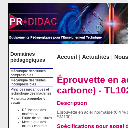
Cookies management panel
Domaines
Accueil
|
Actualités
|
Nous
pédagogiques
Mécanique des fluides
compressibles
Éprouvette en a
Mécanique des fluides
incompressibles
carbone) - TL10
Principes mécaniques et
technologie des machines
Matériaux propriétés et
Description
essais
Résistance des
Éprouvette en acier normalise (0,4 %
matériaux
SM1002
Etude de structures
Mécanique des
Spécifications pour appel d
milieux continus