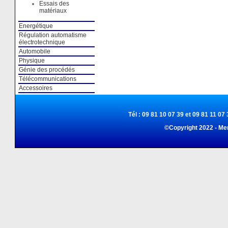
Essais des
matériaux
Energétique
Régulation automatisme
électrotechnique
Automobile
Physique
Génie des procédés
Télécommunications
Accessoires
Tél : 09 81 10 07 39 et 09 81 11 07 
©Copyright 2022 - Me