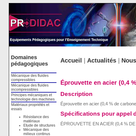
Cookies management panel
Domaines
Accueil
|
Actualités
|
Nous
pédagogiques
Mécanique des fluides
compressibles
Éprouvette en acier (0,4 
Mécanique des fluides
incompressibles
Description
Principes mécaniques et
technologie des machines
Éprouvette en acier (0,4 % de carbon
Matériaux propriétés et
essais
Spécifications pour appel d
Résistance des
matériaux
ÉPROUVETTE EN ACIER (0,4 % D
Etude de structures
Mécanique des
milieux continus