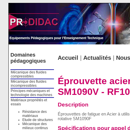
Cookies management panel
Domaines
Accueil
|
Actualités
|
Nous
pédagogiques
Mécanique des fluides
compressibles
Éprouvette acie
Mécanique des fluides
incompressibles
SM1090V - RF10
Principes mécaniques et
technologie des machines
Matériaux propriétés et
Description
essais
Résistance des
Éprouvettes de fatigue en Acier à utili
matériaux
rotative SM1090F
Etude de structures
Mécanique des
Spécifications pour appel d
milieux continus