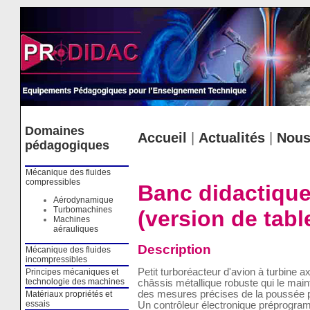
Cookies management panel
Domaines
Accueil
|
Actualités
|
Nous
pédagogiques
Mécanique des fluides
compressibles
Banc didactique
Aérodynamique
Turbomachines
(version de tabl
Machines
aérauliques
Description
Mécanique des fluides
incompressibles
Petit turboréacteur d'avion à turbine 
Principes mécaniques et
technologie des machines
châssis métallique robuste qui le main
des mesures précises de la poussée pr
Matériaux propriétés et
essais
Un contrôleur électronique préprogra