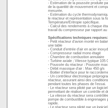
- Estimation de la poussée produite par 
de la quantité de mouvement et compar
mesurée.
- Estimation du cycle thermodynamique
le réacteur et représentation sous la
Température/Entropie spécifique.
- Calcul des rendements à chaque étag
travail du compresseur par rapport au t
Spécifications techniques requises:
- Petit réacteur d'avion monté en balan
une table
- Conduit d'entrée d'air en acier inoxy
- Compresseur radial mono étagé
- Chambre de combustion annulaire
- Turbine axiale ; Vitesse typique 105 
- Poussée du réacteur : Poussée max
- Débit massique d'air : Max 450 g/s
- Boitier d'interface pour le raccordem
- Un contrôleur électronique préprog
réacteur, assurant ainsi des condition
pendant toutes les phases de l'essai.
- Le réacteur sera piloté par un logicie
permettant de réaliser un contrôle et
- La vitesse du réacteur sera contrôlée 
pompe de combustible à engrenages pe
rapide.
- Le réacteur sera piloté par un logici