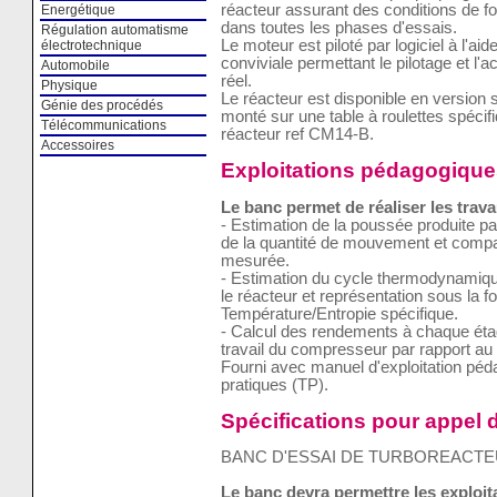
réacteur assurant des conditions de f
Energétique
dans toutes les phases d'essais.
Régulation automatisme
Le moteur est piloté par logiciel à l'ai
électrotechnique
conviviale permettant le pilotage et l
Automobile
réel.
Physique
Le réacteur est disponible en version 
Génie des procédés
monté sur une table à roulettes spécif
Télécommunications
réacteur ref CM14-B.
Accessoires
Exploitations pédagogique
Le banc permet de réaliser les trava
- Estimation de la poussée produite par 
de la quantité de mouvement et compar
mesurée.
- Estimation du cycle thermodynamique
le réacteur et représentation sous la
Température/Entropie spécifique.
- Calcul des rendements à chaque étag
travail du compresseur par rapport au t
Fourni avec manuel d'exploitation pé
pratiques (TP).
Spécifications pour appel d
BANC D'ESSAI DE TURBOREACT
Le banc devra permettre les exploi