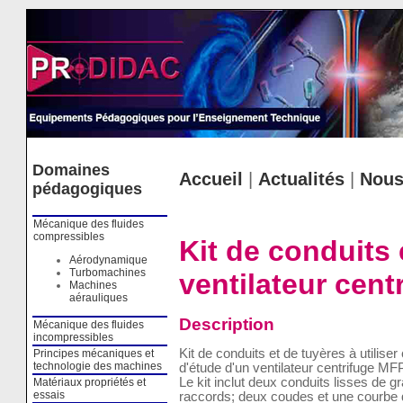
Cookies management panel
Domaines
Accueil
|
Actualités
|
Nous
pédagogiques
Mécanique des fluides
compressibles
Kit de conduits 
Aérodynamique
Turbomachines
ventilateur cen
Machines
aérauliques
Description
Mécanique des fluides
incompressibles
Kit de conduits et de tuyères à utilise
Principes mécaniques et
technologie des machines
d'étude d'un ventilateur centrifuge MF
Le kit inclut deux conduits lisses de gr
Matériaux propriétés et
essais
raccords; deux coudes et une courbe q