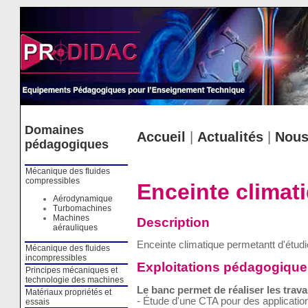
Cookies management panel
Domaines
Accueil
|
Actualités
|
Nous
pédagogiques
Mécanique des fluides
compressibles
Enceinte climat
Aérodynamique
Turbomachines
Machines
Description
aérauliques
Enceinte climatique permetantt d'étudi
Mécanique des fluides
incompressibles
Exploitations pédagogique
Principes mécaniques et
technologie des machines
Le banc permet de réaliser les trava
Matériaux propriétés et
- Étude d'une CTA pour des applicatio
essais