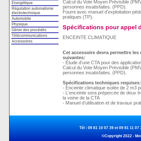
Calcul du Vote Moyen Prévisible (PMV
Energétique
personnes insatisfaites. (PPD).
Régulation automatisme
Fourni avec manuel d'exploitation pé
électrotechnique
pratiques (TP).
Automobile
Physique
Spécifications pour appel d
Génie des procédés
Télécommunications
ENCEINTE CLIMATIQUE
Accessoires
Cet accessoire devra permettre les
suivantes:
- Étude d'une CTA pour des applicatio
Calcul du Vote Moyen Prévisible (PMV
personnes insatisfaites. (PPD).
Spécifications techniques requises:
- Enceinte climatique isolée de 2 m3 p
- L'enceinte sera prépercée de deux tro
la veine de la CTA
- Manuel d'utilisation et de travaux pra
Tél : 09 81 10 07 39 et 09 81 11 07 
©Copyright 2022 - Me