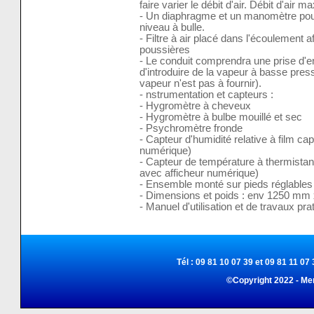
faire varier le débit d'air. Débit d'air
- Un diaphragme et un manomètre pour
niveau à bulle.
- Filtre à air placé dans l'écoulement afi
poussières
- Le conduit comprendra une prise d'e
d'introduire de la vapeur à basse pres
vapeur n'est pas à fournir).
- nstrumentation et capteurs :
- Hygromètre à cheveux
- Hygromètre à bulbe mouillé et sec
- Psychromètre fronde
- Capteur d'humidité relative à film cap
numérique)
- Capteur de température à thermist
avec afficheur numérique)
- Ensemble monté sur pieds réglables
- Dimensions et poids : env 1250 mm
- Manuel d'utilisation et de travaux pra
Tél : 09 81 10 07 39 et 09 81 11 07 
©Copyright 2022 - Me