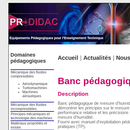
Cookies management panel
Domaines
Accueil
|
Actualités
|
Nous
pédagogiques
Mécanique des fluides
compressibles
Banc pédagogiq
Aérodynamique
Turbomachines
Machines
Description
aérauliques
Banc pédagogique de mesure d'humid
Mécanique des fluides
démontrer les principes sur le mesure
incompressibles
performance relative et les précisions
Principes mécaniques et
mesure d'humidité.
technologie des machines
Fourni avec manuel d'exploitation pé
Matériaux propriétés et
pratiques (TP).
essais