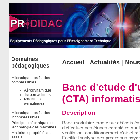
Cookies management panel
Domaines
Accueil
|
Actualités
|
Nous
pédagogiques
Mécanique des fluides
compressibles
Banc d'etude d'u
Aérodynamique
Turbomachines
(CTA) informati
Machines
aérauliques
Description
Mécanique des fluides
incompressibles
Banc modulaire monté sur châssis équ
Principes mécaniques et
technologie des machines
d'effectuer des études complètes sur
ventilation, conditionnement d'air et r
Matériaux propriétés et
essais
Facilite l'analyse des processus psych