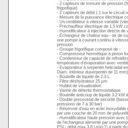
- 2 capteurs de mesure de pression (ha
frigorifique)
- 2 capteurs de débit ( 1 sur le circuit r
- Mesure de la puissance électrique
- Un ventilateur à vitesse variable (vi
- Préchauffeur électrique de 1.5 kW co
- Humidificateur à injection directe d
- Échangeur de chaleur eau - air de s
une pompe à courant continu à vitesse
pression
- Groupe frigorifique composé de :
- Compresseur hermétique à piston fo
- Condenseur de capacité de refroidi
température d'évaporation avec venbti
- Evaporateur à serpentin helicoidal e
Diam. intérieur duserpentin de 11 mm)
- Bouteille de liquide de 2.3 L
- Filtre déshydrateur 25 µm
- Hublot de visualisation
- Vanne de détente thermostatique
- Bouteille anticoup de liquide 3.2 kW
- Double pressostat de sécurité (basse
pressions de 7 à 30 bar)
- Réservoir d'eau en acier inoxydable 
par une couche de 20 mm de polyuré
- Humidificateur haute pression avec 
de l'échangeur alimenté par une pomp
PSI - débit max 3.8 l.min-1) à partir du