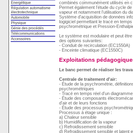
combinés communément utilisés en cli
Energétique
Permet également l'étude du cycle de 
Régulation automatisme
vapeur et notamment l'utilisation du 
électrotechnique
Système d'acquisition de données inf
Automobile
logigiciel permettant le tracé en tem
Physique
psychrométrique et Pression-Enthalpi
Génie des procédés
Télécommunications
Le système est modulaire et peut être 
Accessoires
des options suivantes:
- Conduit de recirculation (EC1550A)
- Enceinte climatique (EC1550C)
Exploitations pédagogique
Le banc permet de réaliser les trava
Centrale de traitement d'air:
- Étude de la psychrométrie, définition
psychrométriques
- Tracé en temps réel d'un diagramm
- Étude des composants électromécani
d'air et de leurs fonctions
- Étude des processus psychrométrique
Processus à étage unique :
a) Chaleur sensible
b) Humidification de la vapeur
c) Refroidissement sensible
d) Refroidissement sensible et latent e