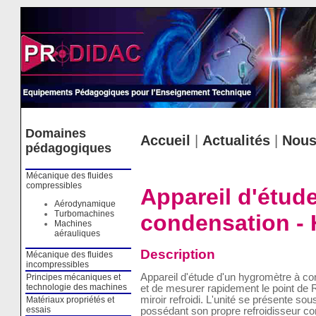
Cookies management panel
Domaines
Accueil
|
Actualités
|
Nous
pédagogiques
Mécanique des fluides
compressibles
Appareil d'étud
Aérodynamique
Turbomachines
condensation -
Machines
aérauliques
Description
Mécanique des fluides
incompressibles
Appareil d'étude d'un hygromètre à c
Principes mécaniques et
technologie des machines
et de mesurer rapidement le point de 
miroir refroidi. L'unité se présente s
Matériaux propriétés et
essais
possédant son propre refroidisseur co