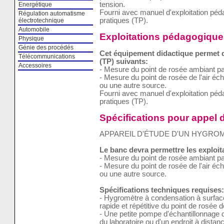
tension.
Energétique
Fourni avec manuel d'exploitation pé
Régulation automatisme
pratiques (TP).
électrotechnique
Automobile
Exploitations pédagogique
Physique
Génie des procédés
Cet équipement didactique permet de
Télécommunications
(TP) suivants:
Accessoires
- Mesure du point de rosée ambiant par
- Mesure du point de rosée de l'air écha
ou une autre source.
Fourni avec manuel d'exploitation pé
pratiques (TP).
Spécifications pour appel d
APPAREIL D'ÉTUDE D'UN HYGRO
Le banc devra permettre les exploi
- Mesure du point de rosée ambiant par
- Mesure du point de rosée de l'air écha
ou une autre source.
Spécifications techniques requises:
- Hygromètre à condensation à surfac
rapide et répétitive du point de rosée de 
- Une petite pompe d'échantillonnage d'a
du laboratoire ou d'un endroit à dist