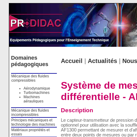
Cookies management panel
Domaines
Accueil
|
Actualités
|
Nous
pédagogiques
Mécanique des fluides
compressibles
Système de mesu
Aérodynamique
Turbomachines
différentielle - 
Machines
aérauliques
Description
Mécanique des fluides
incompressibles
Le capteur-transmetteur de pression di
Principes mécaniques et
technologie des machines
optionnel pour utilisation avec la souf
AF1300 permettant de mesurer et d'affi
Matériaux propriétés et
essais
entre deux points de mesures ou par r