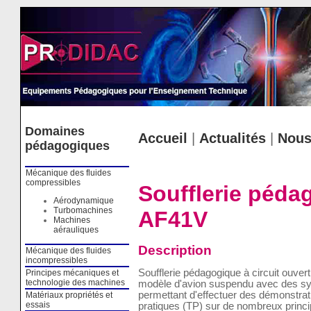
Cookies management panel
Domaines
Accueil
|
Actualités
|
Nous
pédagogiques
Mécanique des fluides
compressibles
Soufflerie péda
Aérodynamique
Turbomachines
AF41V
Machines
aérauliques
Description
Mécanique des fluides
incompressibles
Soufflerie pédagogique à circuit ouver
Principes mécaniques et
technologie des machines
modèle d'avion suspendu avec des s
permettant d'effectuer des démonstrati
Matériaux propriétés et
essais
pratiques (TP) sur de nombreux princip