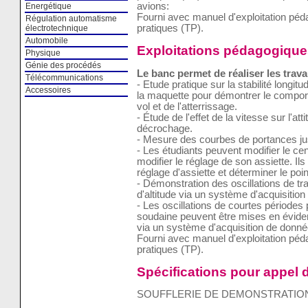
avions:
Energétique
Fourni avec manuel d'exploitation pé
Régulation automatisme
pratiques (TP).
électrotechnique
Automobile
Exploitations pédagogique
Physique
Génie des procédés
Le banc permet de réaliser les trava
Télécommunications
- Etude pratique sur la stabilité longi
Accessoires
la maquette pour démontrer le compor
vol et de l'atterrissage.
- Étude de l'effet de la vitesse sur l'att
décrochage.
- Mesure des courbes de portances ju
- Les étudiants peuvent modifier le ce
modifier le réglage de son assiette. Il
réglage d'assiette et déterminer le poin
- Démonstration des oscillations de t
d'altitude via un système d'acquisitio
- Les oscillations de courtes périodes
soudaine peuvent être mises en éviden
via un système d'acquisition de donné
Fourni avec manuel d'exploitation pé
pratiques (TP).
Spécifications pour appel d
SOUFFLERIE DE DEMONSTRATIO