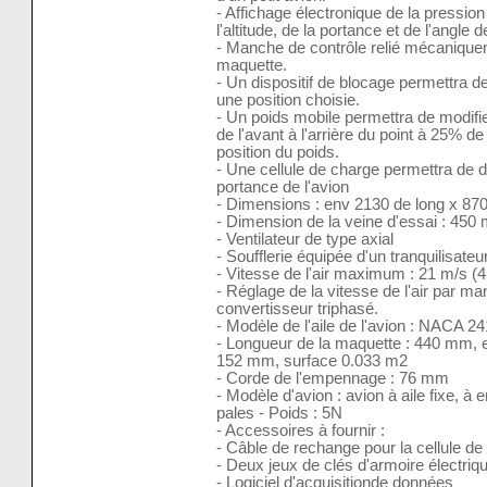
- Affichage électronique de la pression d
l'altitude, de la portance et de l'angle
- Manche de contrôle relié mécanique
maquette.
- Un dispositif de blocage permettra d
une position choisie.
- Un poids mobile permettra de modifie
de l'avant à l'arrière du point à 25% de
position du poids.
- Une cellule de charge permettra de d
portance de l'avion
- Dimensions : env 2130 de long x 87
- Dimension de la veine d'essai : 45
- Ventilateur de type axial
- Soufflerie équipée d'un tranquilisateur
- Vitesse de l'air maximum : 21 m/s (
- Réglage de la vitesse de l'air par ma
convertisseur triphasé.
- Modèle de l'aile de l'avion : NACA 2
- Longueur de la maquette : 440 mm, e
152 mm, surface 0.033 m2
- Corde de l'empennage : 76 mm
- Modèle d'avion : avion à aile fixe, à
pales - Poids : 5N
- Accessoires à fournir :
- Câble de rechange pour la cellule de
- Deux jeux de clés d'armoire électriq
- Logiciel d'acquisitionde données