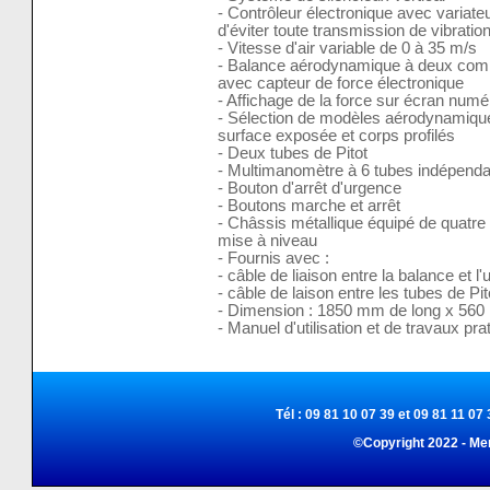
- Contrôleur électronique avec variate
d'éviter toute transmission de vibrati
- Vitesse d'air variable de 0 à 35 m/s
- Balance aérodynamique à deux compo
avec capteur de force électronique
- Affichage de la force sur écran numé
- Sélection de modèles aérodynamiques
surface exposée et corps profilés
- Deux tubes de Pitot
- Multimanomètre à 6 tubes indépendan
- Bouton d'arrêt d'urgence
- Boutons marche et arrêt
- Châssis métallique équipé de quatre 
mise à niveau
- Fournis avec :
- câble de liaison entre la balance et l'
- câble de laison entre les tubes de P
- Dimension : 1850 mm de long x 56
- Manuel d'utilisation et de travaux pra
Tél : 09 81 10 07 39 et 09 81 11 07 
©Copyright 2022 - Me