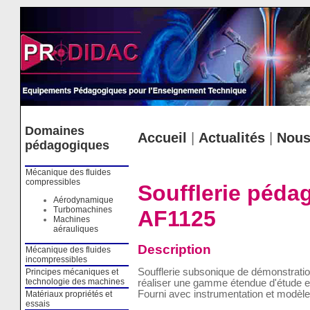
Cookies management panel
Domaines
Accueil
|
Actualités
|
Nous
pédagogiques
Mécanique des fluides
compressibles
Soufflerie péda
Aérodynamique
Turbomachines
AF1125
Machines
aérauliques
Description
Mécanique des fluides
incompressibles
Soufflerie subsonique de démonstration
Principes mécaniques et
technologie des machines
réaliser une gamme étendue d'étude 
Fourni avec instrumentation et modè
Matériaux propriétés et
essais