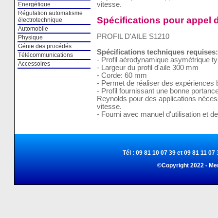
vitesse.
Energétique
Régulation automatisme
Spécifications pour appel d
électrotechnique
Automobile
PROFIL D'AILE S1210
Physique
Génie des procédés
Spécifications techniques requises:
Télécommunications
- Profil aérodynamique asymétrique t
Accessoires
- Largeur du profil d'aile 300 mm
- Corde: 60 mm
- Permet de réaliser des expériences 
- Profil fournissant une bonne portanc
Reynolds pour des applications nécess
vitesse.
- Fourni avec manuel d'utilisation et d
Tél : 09 81 10 07 39 et 09 81 11 07 
©Copyright 2022 - Me