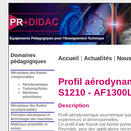
Cookies management panel
Domaines
Accueil
|
Actualités
|
Nous
pédagogiques
Mécanique des fluides
compressibles
Profil aérodyna
Aérodynamique
Turbomachines
S1210 - AF1300
Machines
aérauliques
Description
Mécanique des fluides
incompressibles
Profil aérodynamique asymétrique typ
Principes mécaniques et
technologie des machines
expériences bi dimensionnelles.
Ce profil d'aile fournit une bonne por
Matériaux propriétés et
essais
Reynolds, pour des applications néces