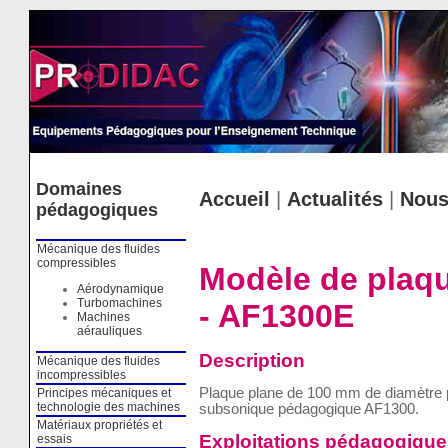
Cookies management panel
Domaines
Accueil
|
Actualités
|
Nous
pédagogiques
Mécanique des fluides
compressibles
Modèle de plaqu
Aérodynamique
Turbomachines
- AF1300E
Machines
aérauliques
Description
Mécanique des fluides
incompressibles
Plaque plane de 100 mm de diamètre pou
Principes mécaniques et
technologie des machines
subsonique pédagogique AF1300.
Matériaux propriétés et
Exploitations pédagogique
essais