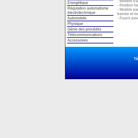
- Modèle d'a
Energétique
- Position h
Régulation automatisme
- Modèle pa
électrotechnique
trainée et m
- Fourni ave
Automobile
Physique
Génie des procédés
Télécommunications
Accessoires
Té