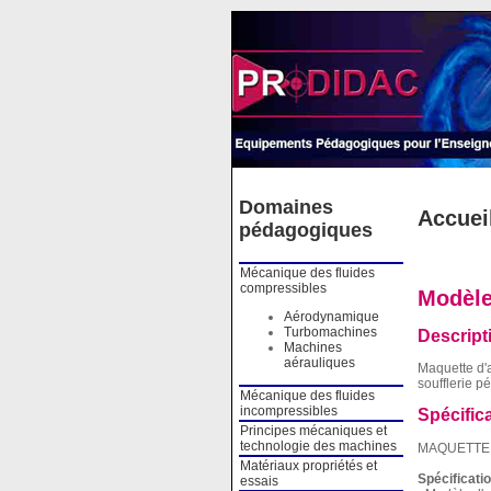
Cookies management panel
Domaines
Accuei
pédagogiques
Mécanique des fluides
compressibles
Modèle 
Aérodynamique
Turbomachines
Descript
Machines
aérauliques
Maquette d'a
soufflerie 
Mécanique des fluides
incompressibles
Spécific
Principes mécaniques et
technologie des machines
MAQUETTE 
Matériaux propriétés et
Spécificati
essais