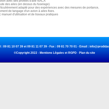
vion avec des profiles d'aile NACA
aute des ailes (en dessus du fuselage).
rticulièrement adapté pour des expériences avec des mesures de portance,
oment de tangage d'un avion à ailes fixes.
c manuel d'utilisation et de travaux pratiques
l : 09 81 10 07 39 et 09 81 11 07 39 - Fax : 09 81 70 70 01 - Email :
info@prodidac
©Copyright 2022 - Mentions Légales et RGPD
-
Plan du site