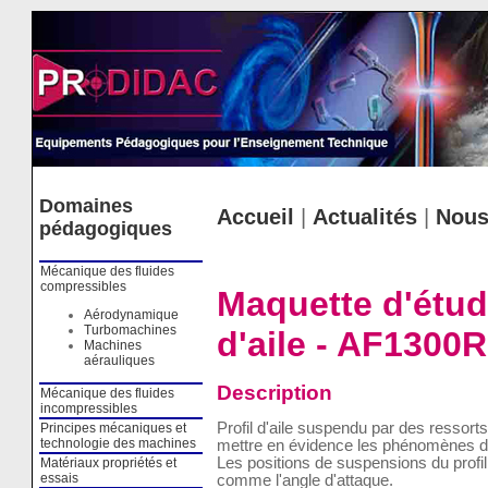
Cookies management panel
Domaines
Accueil
|
Actualités
|
Nous
pédagogiques
Mécanique des fluides
compressibles
Maquette d'étud
Aérodynamique
Turbomachines
d'aile - AF1300R
Machines
aérauliques
Description
Mécanique des fluides
incompressibles
Profil d'aile suspendu par des ressorts 
Principes mécaniques et
technologie des machines
mettre en évidence les phénomènes de 
Les positions de suspensions du profil 
Matériaux propriétés et
essais
comme l'angle d'attaque.