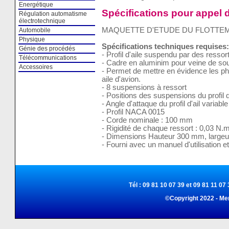
Energétique
Spécifications pour appel d
Régulation automatisme
électrotechnique
MAQUETTE D'ETUDE DU FLOTTEME
Automobile
Physique
Spécifications techniques requises:
Génie des procédés
- Profil d'aile suspendu par des ressort
Télécommunications
- Cadre en aluminim pour veine de so
Accessoires
- Permet de mettre en évidence les p
aile d'avion.
- 8 suspensions à ressort
- Positions des suspensions du profil d
- Angle d'attaque du profil d'ail variable
- Profil NACA 0015
- Corde nominale : 100 mm
- Rigidité de chaque ressort : 0,03 N
- Dimensions Hauteur 300 mm, large
- Fourni avec un manuel d'utilisation e
Tél : 09 81 10 07 39 et 09 81 11 07 
©Copyright 2022 - Me