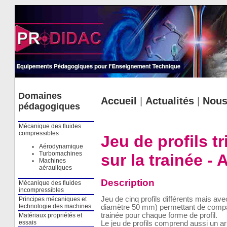
Cookies management panel
Domaines
Accueil
|
Actualités
|
Nous
pédagogiques
Mécanique des fluides
compressibles
Jeu de profils 
Aérodynamique
Turbomachines
sur la trainée -
Machines
aérauliques
Description
Mécanique des fluides
incompressibles
Jeu de cinq profils différents mais ave
Principes mécaniques et
technologie des machines
diamètre 50 mm) permettant de compare
trainée pour chaque forme de profil.
Matériaux propriétés et
essais
Le jeu de profils comprend aussi un arb