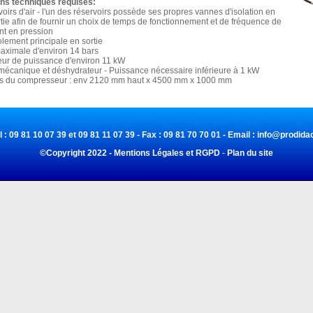
ons techniques requises:
rvoirs d'air - l'un des réservoirs possède ses propres vannes d'isolation en
rtie afin de fournir un choix de temps de fonctionnement et de fréquence de
t en pression
olement principale en sortie
aximale d'environ 14 bars
ur de puissance d'environ 11 kW
ir mécanique et déshydrateur - Puissance nécessaire inférieure à 1 kW
s du compresseur : env 2120 mm haut x 4500 mm x 1000 mm
l : 09 81 10 07 39 et 09 81 11 07 39 - Fax : 09 81 70 70 01 - Email :
info@prodidac
©Copyright 2022 - Mentions Légales et RGPD
-
Plan du site