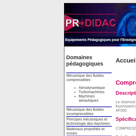
Cookies management panel
Domaines
Accuei
pédagogiques
Mécanique des fluides
compressibles
Compre
Aérodynamique
Turbomachines
Descript
Machines
aérauliques
Le réservoir
fournissent 
Mécanique des fluides
AF300.
incompressibles
Spécific
Principes mécaniques et
technologie des machines
COMPRESSE
Matériaux propriétés et
essais