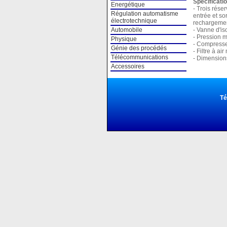
Spécificati
Energétique
- Trois rése
Régulation automatisme
entrée et so
électrotechnique
rechargemen
- Vanne d'is
Automobile
- Pression m
Physique
- Compresse
Génie des procédés
- Filtre à a
Télécommunications
- Dimension
Accessoires
Té