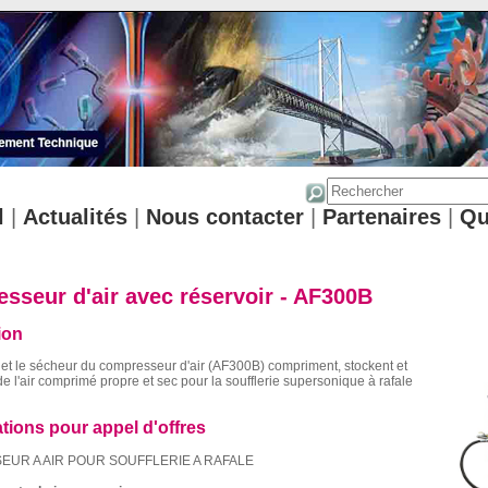
l
|
Actualités
|
Nous contacter
|
Partenaires
|
Qu
sseur d'air avec réservoir - AF300B
ion
 et le sécheur du compresseur d'air (AF300B) compriment, stockent et
de l'air comprimé propre et sec pour la soufflerie supersonique à rafale
ations pour appel d'offres
UR A AIR POUR SOUFFLERIE A RAFALE