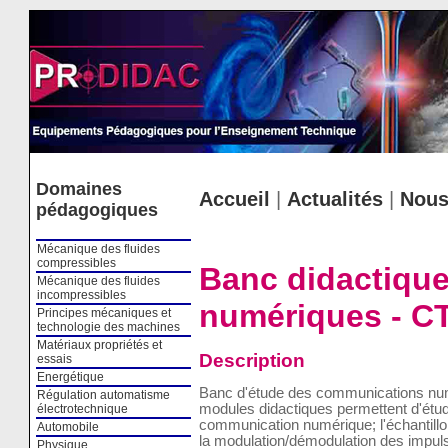
Cookies management panel
Domaines
Accueil
|
Actualités
|
Nous
pédagogiques
Mécanique des fluides
compressibles
Banc didactiqu
Mécanique des fluides
incompressibles
numériques - C
Principes mécaniques et
technologie des machines
Matériaux propriétés et
Description
essais
Energétique
Banc d'étude des communications nu
Régulation automatisme
modules didactiques permettent d'étudi
électrotechnique
communication numérique; l'échantillon
Automobile
la modulation/démodulation des impuls
Physique