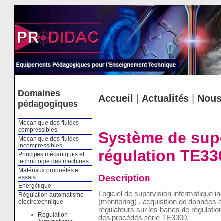
Cookies management panel
Domaines
Accueil
|
Actualités
|
Nous
pédagogiques
Mécanique des fluides
compressibles
Système de sup
Mécanique des fluides
incompressibles
régulation TE33
Principes mécaniques et
technologie des machines
Matériaux propriétés et
Description
essais
Energétique
Logiciel de supervision informatique in
Régulation automatisme
(monitoring) , acquisition de données e
électrotechnique
régulateurs sur les bancs de régulatio
Régulation
des procédés série TE3300.