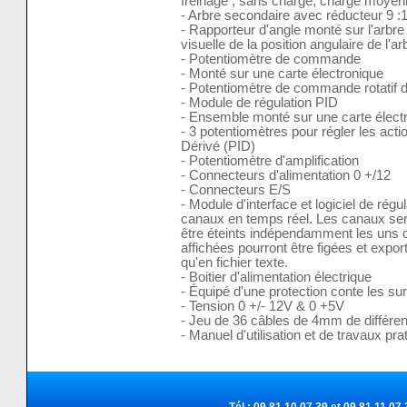
freinage ; sans charge, charge moyen
- Arbre secondaire avec réducteur 9 :
- Rapporteur d'angle monté sur l'arbr
visuelle de la position angulaire de l'ar
- Potentiomètre de commande
- Monté sur une carte électronique
- Potentiomètre de commande rotatif d
- Module de régulation PID
- Ensemble monté sur une carte élect
- 3 potentiomètres pour régler les acti
Dérivé (PID)
- Potentiomètre d'amplification
- Connecteurs d'alimentation 0 +/12
- Connecteurs E/S
- Module d'interface et logiciel de régul
canaux en temps réel. Les canaux ser
être éteints indépendamment les uns d
affichées pourront être figées et expo
qu'en fichier texte.
- Boitier d'alimentation électrique
- Équipé d'une protection conte les 
- Tension 0 +/- 12V & 0 +5V
- Jeu de 36 câbles de 4mm de différen
- Manuel d'utilisation et de travaux p