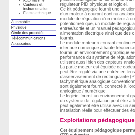
Automatisme
régulateur PID physique et logiciel.
Capteurs et
instrumentation
Ce kit pédagogique fournit une solution
Electrotechnique
d'un moteur à courant continu analogiq
module de régulation d'un moteur à c
Automobile
potentiométrique, un module de régula
Physique
entrée/sortie et un manuel pédagogiqu
Génie des procédés
alimentation électrique ainsi que des
fournis.
Télécommunications
Le module moteur à courant continu es
Accessoires
interface numérique à haute fréquence. 
fournir un environnement graphique erg
performance du système de régulation 
utilisant aussi bien des capteurs ana
La partie moteur est équipée de codeu
peut être régulé via une entrée en tens
d'asservissement de rectangularité (
tachymétrique analogique conventionn
sont également fourni, connecté à l'or
analogique / numérique.
Le logiciel fournit un environnement g
du système de régulation peut être affi
peut également être utilisé avec un s
installation réelle pour effectuer des
Exploitations pédagogique
Cet équipement pédagogique permet 
(TP) suivants: