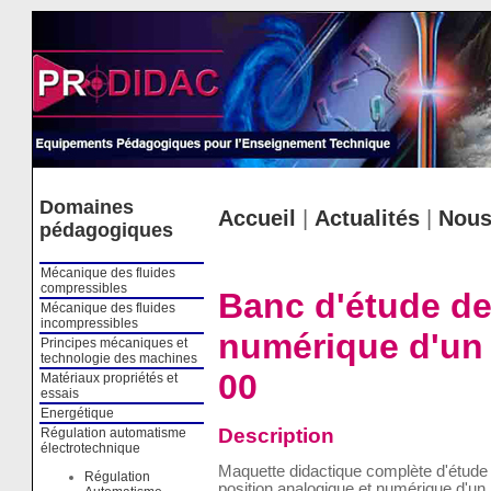
Cookies management panel
Domaines
Accueil
|
Actualités
|
Nous
pédagogiques
Mécanique des fluides
compressibles
Banc d'étude de
Mécanique des fluides
incompressibles
numérique d'un 
Principes mécaniques et
technologie des machines
00
Matériaux propriétés et
essais
Energétique
Description
Régulation automatisme
électrotechnique
Maquette didactique complète d'étude 
Régulation
position analogique et numérique d'un