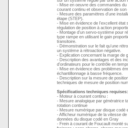
sur un système régulé par une action i
- Mise en oeuvre des commandes du log
courant continu et observation de so
- Mesure des paramètres d'une installa
étape (STEP).
- Mise en évidence de l'excellent état
régulation de position à action proporti
- Montage d'un servo-système pour ré
type rampe en utilisant le gain proport
transitoire.
- Démonstration sur le fait qu'une rétr
un système à rétroaction négative.
- Explication concernant la marge de 
- Description des avantages et des inco
d'ordinateurs pour le contrôle en temps
- Mise en évidence des problèmes éman
échantillonnage à basse fréquence.
- Description sur la mesure de positi
techniques de mesure de position numé
Spécifications techniques requises:
- Moteur à courant continu :
- Mesure analogique par génératrice t
rotation continue
- Mesure numérique par disque codé e
- Afficheur numérique de la vitesse de r
données du disque codé en Gray
- Frein à courant de Foucault monté s