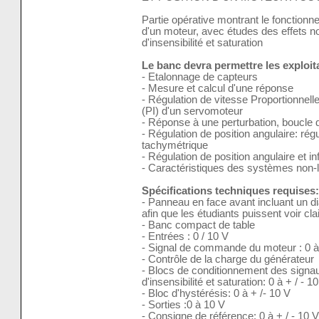
Partie opérative montrant le fonctionn
d'un moteur, avec études des effets no
d'insensibilité et saturation
Le banc devra permettre les exploi
- Etalonnage de capteurs
- Mesure et calcul d'une réponse
- Régulation de vitesse Proportionnelle
(PI) d'un servomoteur
- Réponse à une perturbation, boucle d
- Régulation de position angulaire: régu
tachymétrique
- Régulation de position angulaire et in
- Caractéristiques des systèmes non-l
Spécifications techniques requises:
- Panneau en face avant incluant un
afin que les étudiants puissent voir cl
- Banc compact de table
- Entrées : 0 / 10 V
- Signal de commande du moteur : 0 à 
- Contrôle de la charge du générateur
- Blocs de conditionnement des signaux
d'insensibilité et saturation: 0 à + / - 1
- Bloc d'hystérésis: 0 à + /- 10 V
- Sorties :0 à 10 V
- Consigne de référence: 0 à + / - 10 V