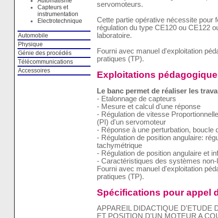
Automatisme
servomoteurs.
Capteurs et
instrumentation
Cette partie opérative nécessite pour 
Electrotechnique
régulation du type CE120 ou CE122 ou 
laboratoire.
Automobile
Physique
Fourni avec manuel d'exploitation pé
Génie des procédés
pratiques (TP).
Télécommunications
Accessoires
Exploitations pédagogique
Le banc permet de réaliser les trava
- Etalonnage de capteurs
- Mesure et calcul d'une réponse
- Régulation de vitesse Proportionnelle
(PI) d'un servomoteur
- Réponse à une perturbation, boucle d
- Régulation de position angulaire: régu
tachymétrique
- Régulation de position angulaire et in
- Caractéristiques des systèmes non-l
Fourni avec manuel d'exploitation pé
pratiques (TP).
Spécifications pour appel d
APPAREIL DIDACTIQUE D'ETUDE 
ET POSITION D'UN MOTEUR A C