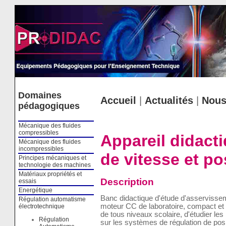
Cookies management panel
Domaines
Accueil
|
Actualités
|
Nous
pédagogiques
Mécanique des fluides
compressibles
Appareil didact
Mécanique des fluides
incompressibles
de vitesse et p
Principes mécaniques et
technologie des machines
Matériaux propriétés et
Description
essais
Energétique
Banc didactique d'étude d'asservissem
Régulation automatisme
moteur CC de laboratoire, compact et
électrotechnique
de tous niveaux scolaire, d'étudier l
Régulation
sur les systèmes de régulation de posi