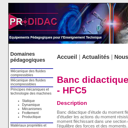
Cookies management panel
Domaines
Accueil
|
Actualités
|
Nous
pédagogiques
Mécanique des fluides
compressibles
Banc didactique
Mécanique des fluides
incompressibles
- HFC5
Principes mécaniques et
technologie des machines
Statique
Description
Dynamique
Mécanismes
Banc didactique d'étude du moment flé
Frottement
d'étudier les actions du moment résis
Productique
moment fléchissant dans une section d
Matériaux propriétés et
l'équilibre des forces et des moments